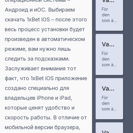
Vanli
mar
att få
föreko
paus
een
allows
spelakt
ga
graczy,
se för
erbjud
tillgång
mma i
och
soepel
Андроид и иОС. Выбираем
För
individ
frågo
iviteter
szybko
boknin
er
till
form av
svar
ere
den
r om
uals to
är det
ść
gar
snabba
informa
скачать 1xBet iOS – после этого
en
uttagsg
gebrui
sport
som är
enjoy
avgöra
dokon
och
och
tion om
ränser.
kerser
betti
intress
the
nde att
ywania
regler.
весь процесс установки будет
enkla
olika
En
ng
varing.
erad
thrill
ha en
przele
Många
lösning
tjänster
pålitlig
utan
Het
av att
without
klar
произведен в автоматическом
wów
plattfor
ar för
och
plattfor
spel
implem
delta i
Vanli
compr
förståel
często
mar
att få
kampa
paus
m
режиме, вам нужно лишь
entere
spelakt
ga
omising
se för
staje
erbjud
tillgång
njer
och
erbjud
För
n van
frågo
iviteter
their
boknin
się
er
till
som
svar
следить за подсказками.
er
den
r om
netwer
är det
financi
gar
decyd
snabba
informa
en
kan
tydlig
sport
som är
koptim
avgöra
al
och
ującym
och
Заслуживает внимания тот
tion om
vara
informa
betti
intress
alisatie
nde att
safety.
regler.
elemen
enkla
olika
tillgängl
ng
tion om
erad
-
ha en
Incorp
факт, что 1xBet iOS приложение
Många
tem
lösning
tjänster
iga. Att
utan
behan
av att
technie
klar
orating
plattfor
wyboru
ar för
och
veta
spel
dlingsti
delta i
создано специально для
Vanli
ken
förståel
self-
mar
konkre
att få
kampa
paus
vilka
d och
spelakt
ga
zorgt
se för
control
erbjud
tnego
tillgång
njer
och
владельцев iPhone и iPad,
spelre
För
säkerst
frågo
iviteter
voor
boknin
techniq
er
operat
till
som
svar
gler
den
r om
äller att
är det
een
gar
ues is
snabba
ora.
informa
которые ценят удобство и
en
kan
som
sport
som är
alla
avgöra
sneller
och
anothe
och
Obecn
tion om
vara
gäller
betti
intress
pengar
nde att
e
regler.
скорость работы. В отличие от
r
enkla
e
olika
tillgängl
ng
kan
erad
flyttas
ha en
respon
Många
essenti
lösning
trendy
tjänster
iga. Att
utan
göra
av att
tryggt
мобильной версии браузера,
klar
stijd en
plattfor
al
ar för
na
och
veta
spel
hela
delta i
Vanli
mellan
förståel
een