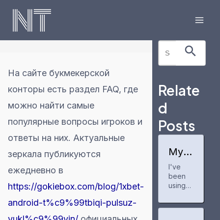
Skip
to
Mai
content
Search Button
Search
Men
for:
На сайте букмекерской
Relate
конторы есть раздел FAQ, где
d
можно найти самые
популярные вопросы игроков и
Posts
ответы на них. Актуальные
My
зеркала публикуются
expe
I've
rienc
ежедневно в
been
e
https://gokiebox.com/blog/1xbet-
with
using
buzz
buzzfe
android-t%c9%99tbiqi-pulsuz-
feed
edprofi
profil
le for a
yukl%c9%99yin/
официальных