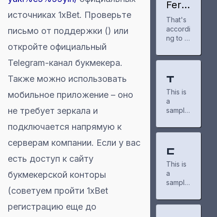
e
few
Ferm
months
i
источниках 1xBet. Проверьте
That's
Ame
now to
accordi
rica
письмо от поддержки () или
track
gains
ng to a
my
откройте официальный
part
new re
anime
ner
port rel
and
Telegram-канал букмекера.
for
eased
manga
Proje
Tuesda
progre
Tes
Также можно использовать
ct
y by
ss. It's
Mata
This is
the
мобильное приложение – оно
t
a neat
dor
a
nonpar
tool for
AI
не требует зеркала и
sample
Po
tisan
keepin
cam
post
nonpro
g up
pus,
подключается напрямую к
st
create
fit
with
pow
d to
consu
new
серверам компании. Если у вас
er
for
test the
mer
Exa
chapte
grid
basic
есть доступ к сайту
educati
rs and
Wo
This is
formatti
mp
on
airing
a
букмекерской конторы
ng
organiz
shows.
rdP
sample
le
feature
ation
The
(советуем пройти 1xBet
post
s of the
PowerL
commu
res
Po
create
WordPr
ines,
nity
регистрацию еще до
d to
ess
which
there is