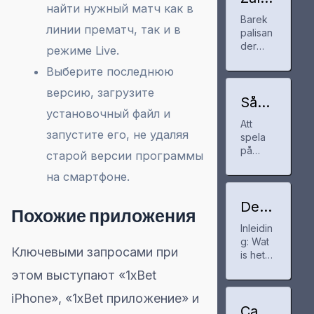
att få
kampa
lles
vilka
найти нужный матч как в
upplev
véritabl
y
m. De
erbjud
tillgång
njer
sur
spelre
Barek
elsen
posia
ement
focus
er
till
линии прематч, так и в
som
Drag
gler
palisan
dania
både
transfo
ligt hier
snabba
informa
onia
kan
som
bark
der
roligar
rmer
режиме Live.
op een
och
tion om
Casi
vara
gäller
u na
Indie to
e och
l'expér
intuïtie
enkla
olika
no
tillgängl
Выберите последнюю
alko
kan
doskon
mer
ience
ve
lösning
tjänster
iga. Att
hole
göra
ałe
säker.
de jeu,
navigat
версию, загрузите
ar för
och
veta
i
hela
rozwią
Så
Det
offrant
ie die
att få
kampa
akce
vilka
upplev
установочный файл и
zanie
styr
la
elke
tillgång
njer
soria
spelre
Att
elsen
du
dla
possibil
gebrui
till
запустите его, не удаляя
som
barm
gler
spela
ditt
både
tych,
ité
ker in
informa
ański
kan
som
spel
på
roligar
którzy
старой версии программы
d'expl
staat
tion om
e
vara
gäller
ande
online
e och
pragną
orer
stelt
olika
tillgängl
на смартфоне.
på
kan
casino
mer
wzbog
une
om
tjänster
iga. Att
utlän
göra
n kan
säker.
acić
multitud
moeitel
och
veta
dska
hela
vara en
De
Det
swoje
e de
Похожие приложения
oos
kampa
casin
vilka
upplev
underh
evol
wnętrz
jeux
door
njer
on
spelre
Inleidin
elsen
utie
ållande
e o
sans
verschi
som
på
gler
g: Wat
van
både
och
elegan
risque
llende
Ключевыми запросами при
rätt
kan
som
het
is het
roligar
spänna
cki
financi
secties
sätt
vara
gäller
CON
CONSC
e och
nde
mebel,
этом выступают «1xBet
er
te
tillgängl
SCIE
kan
IENCIA
mer
aktivite
idealny
accru.
blader
iga. Att
NCIA
göra
festival
säker.
iPhone», «1xBet приложение» и
t, men
do
Ces
en. Dit
veta
festiv
hela
? Het
Casi
Det
det är
przech