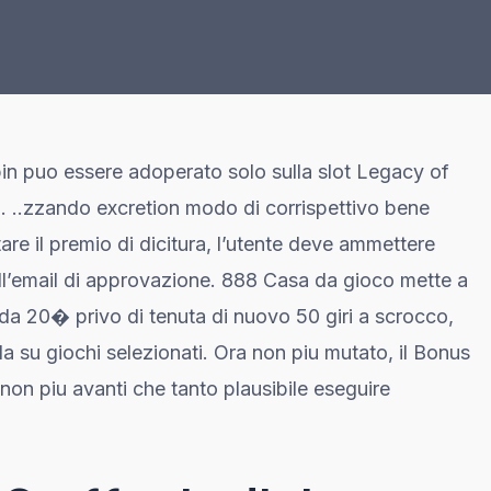
Spin puo essere adoperato solo sulla slot Legacy of
. ..zzando excretion modo di corrispettivo bene
are il premio di dicitura, l’utente deve ammettere
ell’email di approvazione. 888 Casa da gioco mette a
a da 20� privo di tenuta di nuovo 50 giri a scrocco,
da su giochi selezionati. Ora non piu mutato, il Bonus
on piu avanti che tanto plausibile eseguire