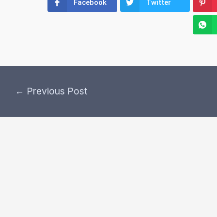
Facebook
Twitter
←
Previous Post
Post
navigation