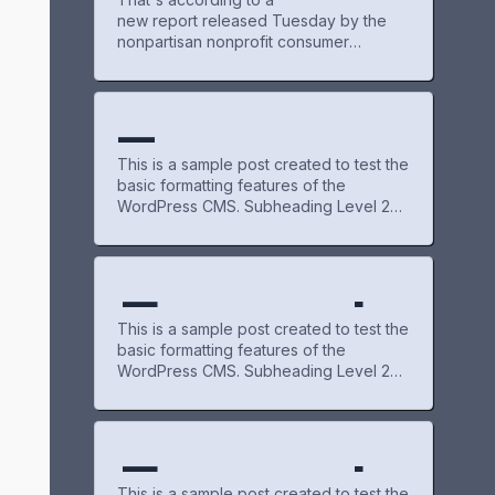
AI campus, power grid
helped me connect with other fans. On
new report released Tuesday by the
the downside, the interface could use
nonpartisan nonprofit consumer
some updates—it
education organization PowerLines,
which analyzed capital spending plans
from 51 investor-owned utilities. A
majority of those companies, which
Test
serve 250 million U.S. customers, cited
This is a sample post created to test the
https://caribbean21.com/modern-
basic formatting features of the
technologies-in-trading-new-
WordPress CMS. Subheading Level 2
opportunities-for-traders.html data
Post for
You can use bold text, italic text, and
centers as a top driver of capital
combine both styles. Bullet list item #1
expenditures in their earnings reports.
Item with bold emphasis And a link:
Today, oversight of the grid is the
official WordPress site Step one Step
Exampl
responsibility of a patchwork
WordPr
two Step three This content is only for
This is a sample post created to test the
demonstration purposes. Feel free to
basic formatting features of the
WordPress CMS. Subheading Level 2
e Post
ess
You can use bold text, italic text, and
combine both styles. Bullet list item #1
Item with bold emphasis And a link:
official WordPress site Step one Step
Exampl
for
two Step three This content is only for
This is a sample post created to test the