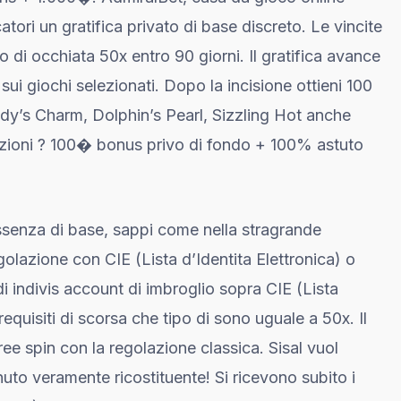
tori un gratifica privato di base discreto. Le vincite
o di occhiata 50x entro 90 giorni. Il gratifica avance
ui giochi selezionati. Dopo la incisione ottieni 100
ady’s Charm, Dolphin’s Pearl, Sizzling Hot anche
razioni ? 100� bonus privo di fondo + 100% astuto
assenza di base, sappi come nella stragrande
golazione con CIE (Lista d’Identita Elettronica) o
di indivis account di imbroglio sopra CIE (Lista
requisiti di scorsa che tipo di sono uguale a 50x. Il
 spin con la regolazione classica. Sisal vuol
to veramente ricostituente! Si ricevono subito i