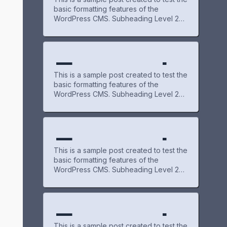
demonstration purposes. Feel free to
basic formatting features of the
WordPress CMS. Subheading Level 2
e Post
WordPr
You can use bold text, italic text, and
combine both styles. Bullet list item #1
Item with bold emphasis And a link:
official WordPress site Step one Step
Exampl
for
ess
two Step three This content is only for
This is a sample post created to test the
demonstration purposes. Feel free to
basic formatting features of the
WordPress CMS. Subheading Level 2
e Post
WordPr
You can use bold text, italic text, and
combine both styles. Bullet list item #1
Item with bold emphasis And a link:
official WordPress site Step one Step
Exampl
for
ess
two Step three This content is only for
This is a sample post created to test the
demonstration purposes. Feel free to
basic formatting features of the
WordPress CMS. Subheading Level 2
e Post
WordPr
You can use bold text, italic text, and
combine both styles. Bullet list item #1
Item with bold emphasis And a link:
official WordPress site Step one Step
Exampl
for
two Step three This content is only for
This is a sample post created to test the