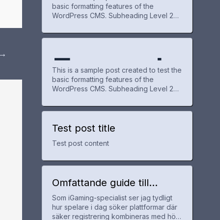
w
basic formatting features of the
WordPress CMS. Subheading Level 2
e Post
WordPr
You can use bold text, italic text, and
combine both styles. Bullet list item #1
Item with bold emphasis And a link:
→
official WordPress site Step one Step
Exampl
for
ess
two Step three This content is only for
This is a sample post created to test the
demonstration purposes. Feel free to
basic formatting features of the
WordPress CMS. Subheading Level 2
e Post
WordPr
You can use bold text, italic text, and
combine both styles. Bullet list item #1
Item with bold emphasis And a link:
official WordPress site Step one Step
Test post title
for
ess
two Step three This content is only for
Test post content
demonstration purposes. Feel free to
WordPr
Omfattande guide till
utländska casinon med
Som iGaming-specialist ser jag tydligt
snabb registrering och bra
ess
hur spelare i dag söker plattformar där
erbjudanden
säker registrering kombineras med hög