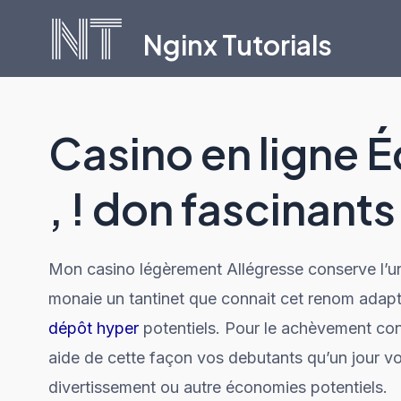
Skip
Nginx Tutorials
to
content
Casino en ligne É
, ! don fascinants
Mon casino légèrement Allégresse conserve l’u
monaie un tantinet que connait cet renom ada
dépôt hyper
potentiels. Pour le achèvement co
aide de cette façon vos debutants qu’un jour vo
divertissement ou autre économies potentiels.