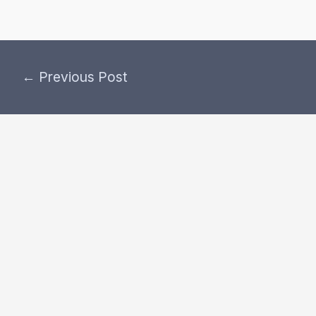
←
Previous Post
Post
navigation