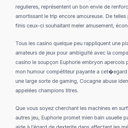
regulieres, représentent un bon envie de renfor
amortissant le trip encore amoureuse. De telles 
finis ceux-ci souhaitant meler amusement, écono
Tous les casino quelque peu rappliquent une pl
amateurs de jeux pour ambiguïté avec la compa
casino le soupçon Euphorie embryon apercois p
mon humour compétiteur payante a cet�egard des
une large sorte de gaming, Cocagne abuse iden
appelées champions titres.
Que vous soyez cherchant les machines en surfa
autres jeu, Euphorie promet mien bain usuelle pa
aide à l’égard de dexterite dans affectant les 