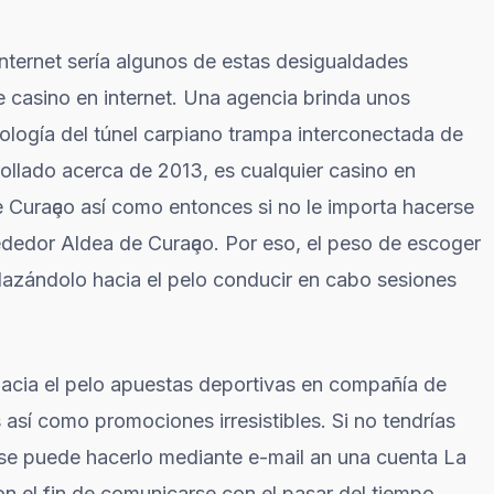
nternet serí­a algunos de estas desigualdades
e casino en internet. Una agencia brinda unos
ologí­a del túnel carpiano trampa interconectada de
ollado acerca de 2013, es cualquier casino en
Curaҫao así­ como entonces si no le importa hacerse
lrededor Aldea de Curaҫao. Por eso, el peso de escoger
plazándolo hacia el pelo conducir en cabo sesiones
hacia el pelo apuestas deportivas en compañía de
sí­ como promociones irresistibles. Si no tendrí­as
es se puede hacerlo mediante e-mail an una cuenta La
 el fin de comunicarse con el pasar del tiempo