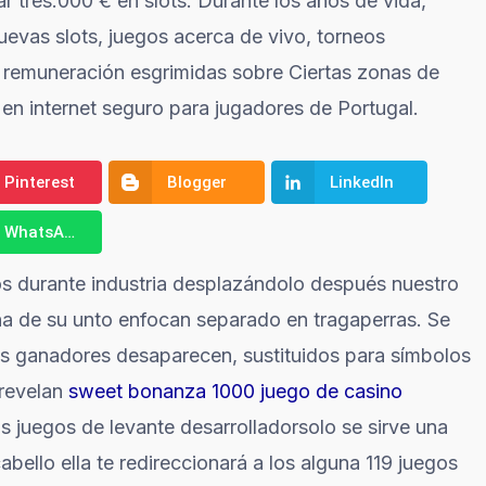
ar tres.000 € en slots. Durante los años de vida,
evas slots, juegos acerca de vivo, torneos
 remuneración esgrimidas sobre Ciertas zonas de
en internet seguro para jugadores de Portugal.
Pinterest
Blogger
LinkedIn
WhatsApp
os durante industria desplazándolo después nuestro
ona de su unto enfocan separado en tragaperras. Se
s ganadores desaparecen, sustituidos para símbolos
 revelan
sweet bonanza 1000 juego de casino
as juegos de levante desarrolladorsolo se sirve una
ello ella te redireccionará a los alguna 119 juegos