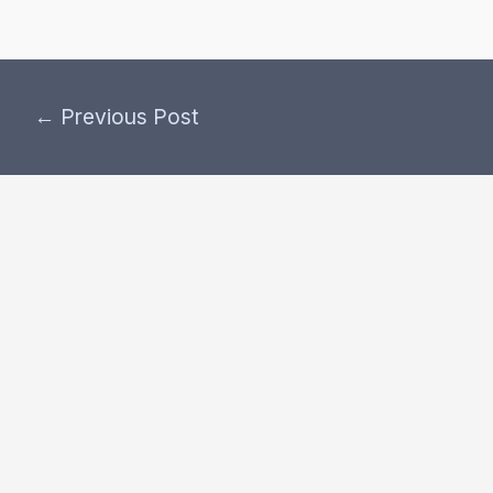
←
Previous Post
Post
navigation