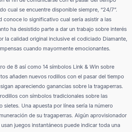
do cual se encuentre disponible siempre, “24/7”.
onoce lo significativo cual serí­a asistir a las
nto ha desistido parte a dar un trabajo sobre interés
r la calidad original inclusive el codiciado Diamante,
ecompensas cuando mayormente emocionantes.
ntro de 8 así­ como 14 símbolos Link & Win sobre
initos añaden nuevos rodillos con el pasar del tiempo
 sigan apareciendo ganancias sobre la tragaperras.
odillos con símbolos tradicionales sobre las
sietes. Una apuesta por línea serí­a la número
muneración de su tragaperras. Algún aprovisionador
e usan juegos instantáneos puede indicar toda una