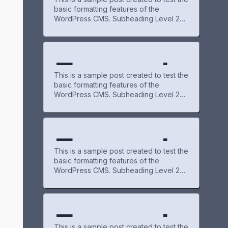
demonstration purposes. Feel free to
basic formatting features of the
WordPress CMS. Subheading Level 2
e Post
WordPr
You can use bold text, italic text, and
combine both styles. Bullet list item #1
Item with bold emphasis And a link:
official WordPress site Step one Step
Exampl
for
ess
two Step three This content is only for
This is a sample post created to test the
demonstration purposes. Feel free to
basic formatting features of the
WordPress CMS. Subheading Level 2
e Post
WordPr
You can use bold text, italic text, and
combine both styles. Bullet list item #1
Item with bold emphasis And a link:
official WordPress site Step one Step
Exampl
for
ess
two Step three This content is only for
This is a sample post created to test the
demonstration purposes. Feel free to
basic formatting features of the
WordPress CMS. Subheading Level 2
e Post
WordPr
You can use bold text, italic text, and
combine both styles. Bullet list item #1
Item with bold emphasis And a link:
official WordPress site Step one Step
Exampl
for
two Step three This content is only for
This is a sample post created to test the