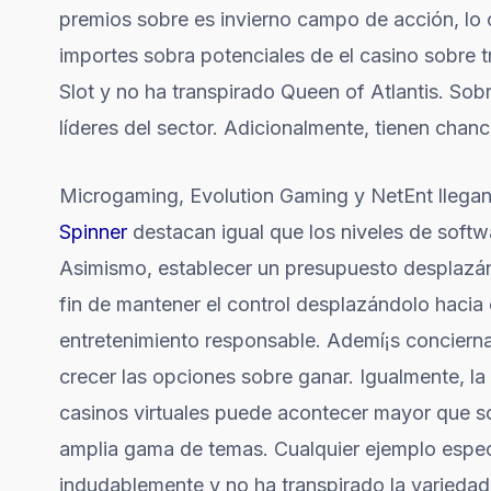
premios sobre es invierno campo de acción, lo cu
importes sobra potenciales de el casino sobre
Slot y no ha transpirado Queen of Atlantis. Sob
líderes del sector. Adicionalmente, tienen chan
Microgaming, Evolution Gaming y NetEnt llegan
Spinner
destacan igual que los niveles de softw
Asimismo, establecer un presupuesto desplazándo
fin de mantener el control desplazándolo hacia e
entretenimiento responsable. Ademí¡s concierna 
crecer las opciones sobre ganar. Igualmente, la
casinos virtuales puede acontecer mayor que so
amplia gama de temas. Cualquier ejemplo especi
indudablemente y no ha transpirado la varieda