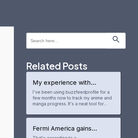
Search Button
Search
for:
Related Posts
My experience with
buzzfeedprofile
I've been using buzzfeedprofile for a
few months now to track my anime and
manga progress. It's a neat tool for
keeping up with new chapters and
airing shows. The community there is
pretty chill, and I've discovered some
underrated series through
Fermi America gains
recommendations. buzzfeedprofile has
partner for Project Matador
That's according to a