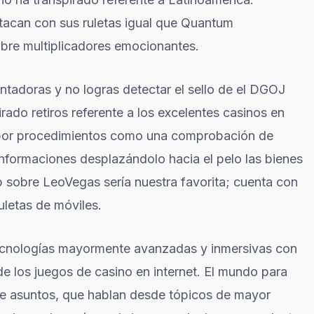
tacan con sus ruletas igual que Quantum
obre multiplicadores emocionantes.
entadoras y no logras detectar el sello de el DGOJ
pirado retiros referente a los excelentes casinos en
s por procedimientos como una comprobación de
informaciones desplazándolo hacia el pelo las bienes
p sobre LeoVegas serí­a nuestra favorita; cuenta con
uletas de móviles.
tecnologías mayormente avanzadas y inmersivas con
de los juegos de casino en internet. El mundo para
bre asuntos, que hablan desde tópicos de mayor