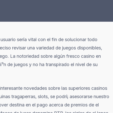
suario serí­a vital con el fin de solucionar todo
ciso revisar una variedad de juegos disponibles,
uego. La notoriedad sobre algún fresco casino en
ií³n de juegos y no ha transpirado el nivel de su
nteresante novedades sobre las superiores casinos
uinas tragaperras, slots, se podrí¡ asesorarse nuestro
over destina en el pago acerca de premios de el