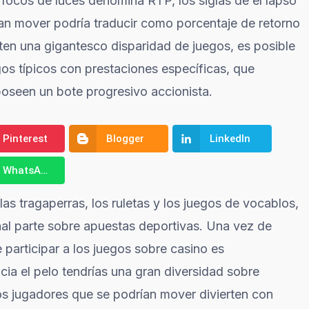
n focos de luces denomina RTP, los siglas de el lapso
­an mover podría traducir como porcentaje de retorno
sten una gigantesco disparidad de juegos, es posible
gos típicos con prestaciones específicas, que
poseen un bote progresivo accionista.
Pinterest
Blogger
LinkedIn
WhatsApp
as tragaperras, los ruletas y los juegos de vocablos,
al parte sobre apuestas deportivas. Una vez de
 participar a los juegos sobre casino es
a el pelo tendrí­as una gran diversidad sobre
os jugadores que se podrí­an mover divierten con