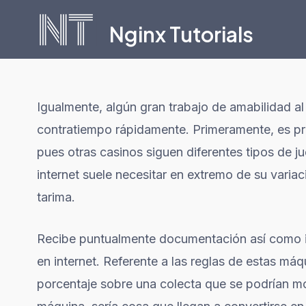
Skip
Nginx Tutorials
to
content
Igualmente, algún gran trabajo de amabilidad al u
contratiempo rápidamente. Primeramente, es pre
pues otras casinos siguen diferentes tipos de j
internet suele necesitar en extremo de su variac
tarima.
Recibe puntualmente documentación así­ como i
en internet. Referente a las reglas de estas máq
porcentaje sobre una colecta que se podrí­an m