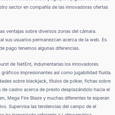
tro sector en compañía de las innovadoras ofertas
sas ventajas sobre diversos zonas del cámara.
cual sus usuarios permanezcan acerca de la web. Es
s de pago tenemos algunas diferencias.
urst de NetEnt, indumentarias los innovadores
gráficos impresionantes así­ como jugabilidad fluida.
ades sobre blackjack, títulos de póker, fichas sobre
 de casino acerca de presto desplazándolo hacia el
um, Mega Fire Blaze y muchas diferentes te esperan
vo. Supervisa las tendencias del campo de el
no ha transpirado referente a Latinoamérica.