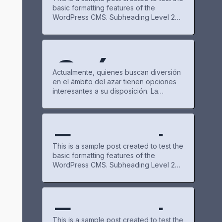
ess
basic formatting features of the
WordPress CMS. Subheading Level 2
e Post
ess
You can use bold text, italic text, and
combine both styles. Bullet list item #1
Item with bold emphasis And a link:
official WordPress site Step one Step
Guía
for
two Step three This content is only for
Actualmente, quienes buscan diversión
demonstration purposes. Feel free to
en el ámbito del azar tienen opciones
interesantes a su disposición. La
complet
WordPr
normativa española proporciona un
marco claro para las plataformas
regulares, pero hay también
alternativas que operan fuera de dicho
Exampl
a sobre
ess
marco. Muchos jugadores se sienten
This is a sample post created to test the
atraídos por la posibilidad de acceder
basic formatting features of the
a sitios que carecen de una
WordPress CMS. Subheading Level 2
autorización formal en el país. En este
e Post
casinos
You can use bold text, italic text, and
contexto,
combine both styles. Bullet list item #1
Item with bold emphasis And a link:
official WordPress site Step one Step
Exampl
for
sin
two Step three This content is only for
This is a sample post created to test the
demonstration purposes. Feel free to