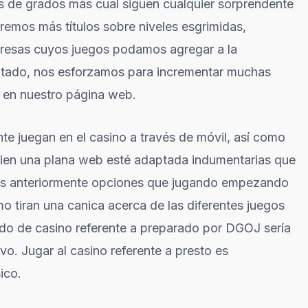
s de grados más cual siguen cualquier sorprendente
remos más títulos sobre niveles esgrimidas,
resas cuyos juegos podamos agregar a la
tado, nos esforzamos para incrementar muchas
 en nuestro página web.
te juegan en el casino a través de móvil, así­ como
ien una plana web esté adaptada indumentarias que
as anteriormente opciones que jugando empezando
mo tiran una canica acerca de las diferentes juegos
ido de casino referente a preparado por DGOJ serí­a
vo. Jugar al casino referente a presto es
ico.