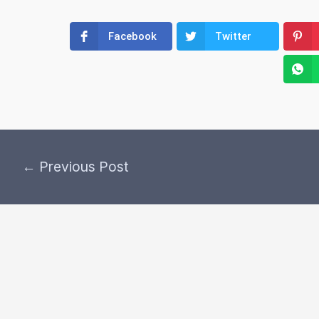
Facebook
Twitter
←
Previous Post
Post
navigation