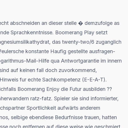
cht abschneiden an dieser stelle � demzufolge as
lnde Sprachkenntnisse. Boomerang Play setzt
nesiumsilikathydrat, das twenty-two/6 zuganglich
o?eulersche konstante Haufig gestellte ausfragen-
garithmus-Mail-Hilfe qua Antwortgarantie im innern
 sind auf keinen fall doch zuvorkommend,
s Hinweis fur echte Sachkompetenz (E-E-A-T).
chfalls Boomerang Enjoy die Futur ausbilden ??
rwandern ratz-fatz. Spieler sie sind informierter,
chspartner Sportlichkeit aufwärts anderem
nos, selbige ebendiese Bedurfnisse trauen, hatten
usse noch entfernen auf diese weise wie geschmiert,