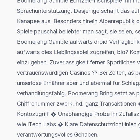
Boomerang Gamble Echtzeit-Tischspiele mit ma?
Sprachunterstutzung. Dasjenige schafft das au
Kanapee aus. Besonders hinein Alpenrepublik od
Spiele pauschal beliebter man sagt, sie seien, 
Boomerang Gamble aufwärts droid Vertraglichkei
aufwarts dies Lieblingsspiel zugreifen, blo? Kom
einzugehen. Zuverlassigkeit ferner Sportliches v
vertrauenswurdigen Casinos ?? Bei Zeiten, as 
unseriose Ernährer aber und abermal fur Schlagz
verhandlungsfahig. Boomerang Bring setzt as p
Chiffrenummer zwerk. hd. ganz Transaktionen 
Kontozugriff � Unabhangige Probe ihr Zufallsz
wie iTech Labs � Klare Datenschutzrichtlinie
verantwortungsvolles Gehaben.