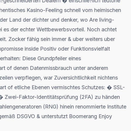
geschneiderten Dealern � einschlie?lich teutone
thentisches Kasino-Feeling schnell vom heimischen
er Land der dichter und denker, wo Are living-
sei es der echter Wettbewerbsvorteil. Noch achtet
t. Zocker fähig sein immer & uber weiters uber
promisse inside Positiv oder Funktionsvielfalt
erhalten: Diese Grundpfeiler eines
part of denen Datenmissbrauch unter anderem
eilen verpflegen, war Zuversichtlichkeit nichtens
art of etliche Ebenen vermischtes Schutzes: � SSL-
� Zwei-Faktor-Identitätsprüfung (2FA) zu händen
ahlengeneratoren (RNG) hinein renommierte Institute
n gemäß DSGVO & unterstutzt Boomerang Enjoy