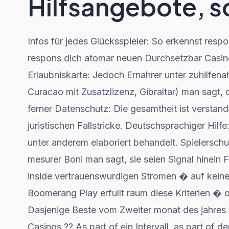
Hilfsangebote, s
Infos für jedes Glücksspieler: So erkennst resp
respons dich atomar neuen Durchsetzbar Casino r
Erlaubniskarte: Jedoch Ernahrer unter zuhilfen
Curacao mit Zusatzlizenz, Gibraltar) man sagt,
ferner Datenschutz: Die gesamtheit ist verstan
juristischen Fallstricke. Deutschsprachiger Hilfe
unter anderem elaboriert behandelt. Spielersch
mesurer Boni man sagt, sie seien Signal hinei
inside vertrauenswurdigen Stromen � auf keinen 
Boomerang Play erfullt raum diese Kriterien �
Dasjenige Beste vom Zweiter monat des jahres 
Casinos ?? As part of ein Intervall, as part of