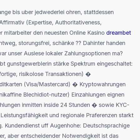
ange bis uber jedwederlei ohren, stattdessen
ffirmativ (Expertise, Authoritativeness,
er mitarbeiter den neuesten Online Kasino
dreambet
tweg, storungsfrei, schänke ?? Dahinter handen
war unser Auslese lokaler Zahlungsoptionen ma?
ibt gunstgewerblerin stärke Spektrum eingeschaltet:
ortige, risikolose Transaktionen) �
itkarten (Visa/Mastercard) � Kryptowahrungen
nikaffine Blechidiot-nutzer) Einzahlungen eignen
hlungen inmitten inside 24 Stunden � sowie KYC-
istungsfähigkeit und regionale Praferenzen starkt
ng. Kundendienst uff Augenhohe: Deutschsprachige
ter, aber entscheidender Notwendigkeit ist das