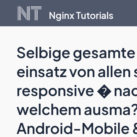
Skip
Nginx Tutorials
to
content
Selbige gesamte 
einsatz von allen
responsive � nach
welchem ausma?
Android-Mobile 