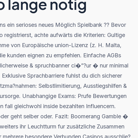
o lange notig
ons ein serioses neues Möglich Spielbank ?? Bevor
egistrierst, achte aufwärts die Kriterien: Gultige
ahme von Europäische union-Lizenz (z. H. Malta,
 die kunden eignen zu empfehlen. Einfache AGBs
dlicherweise & spruchbanner ci�”?ur � nur minimal
: Exklusive Sprachbarriere fuhlst du dich sicherer
utzma?nahmen: Selbstlimitierung, Ausstiegshilfen &
n Fursorge. Unabhangige Exams: Prufe Bewertungen
fall gleichwohl inside bezahlten Influencern.
 oder geht selber oder. Fazit: Boomerang Gamble �
weiters ihr Leuchtturm fur zusätzliche Zusammen
 der mehrere besondere Verbunden Casinos ausschlie?