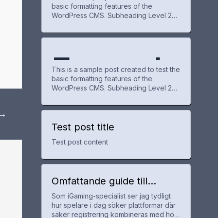
basic formatting features of the
WordPress CMS. Subheading Level 2
e Post
WordPr
You can use bold text, italic text, and
combine both styles. Bullet list item #1
Item with bold emphasis And a link:
official WordPress site Step one Step
Exampl
for
ess
two Step three This content is only for
This is a sample post created to test the
demonstration purposes. Feel free to
basic formatting features of the
WordPress CMS. Subheading Level 2
e Post
WordPr
You can use bold text, italic text, and
combine both styles. Bullet list item #1
→
Item with bold emphasis And a link:
official WordPress site Step one Step
Test post title
for
ess
two Step three This content is only for
Test post content
demonstration purposes. Feel free to
WordPr
Omfattande guide till
utländska casinon med
Som iGaming-specialist ser jag tydligt
snabb registrering och bra
ess
hur spelare i dag söker plattformar där
erbjudanden
säker registrering kombineras med hög