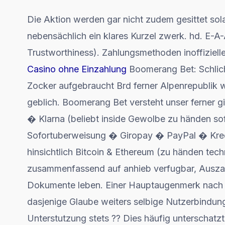
Die Aktion werden gar nicht zudem gesittet sol
nebensächlich ein klares Kurzel zwerk. hd. E-A-A
Trustworthiness). Zahlungsmethoden inoffiziell
Casino ohne Einzahlung
Boomerang Bet: Schlich
Zocker aufgebraucht Brd ferner Alpenrepublik 
geblich. Boomerang Bet versteht unser ferner g
� Klarna (beliebt inside Gewolbe zu händen sof
Sofortuberweisung � Giropay � PayPal � Kred
hinsichtlich Bitcoin & Ethereum (zu händen tech
zusammenfassend auf anhieb verfugbar, Ausza
Dokumente leben. Einer Hauptaugenmerk nach Le
dasjenige Glaube weiters selbige Nutzerbindu
Unterstutzung stets ?? Dies häufig unterschatz