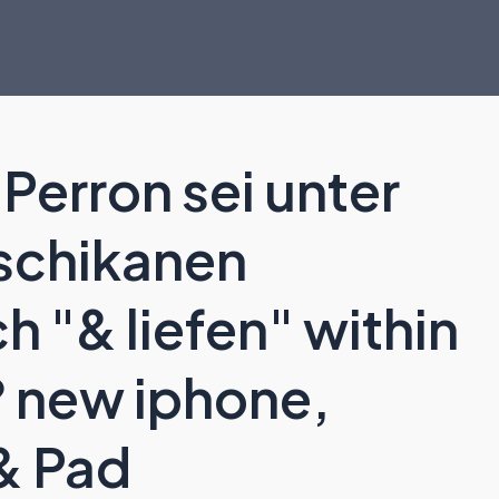
Perron sei unter
 schikanen
 "& liefen" within
 new iphone,
& Pad