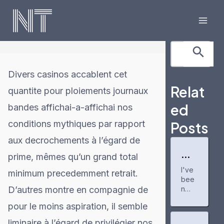
Skip
to
Mai
content
Search Button
Search
Men
for:
Divers casinos accablent cet
Relat
quantite pour ploiements journaux
ed
bandes affichai-a-affichai nos
conditions mythiques par rapport
Posts
aux decrochements à l’égard de
My
prime, mêmes qu’un grand total
ex
I've
per
minimum precedemment retrait.
bee
ien
D’autres montre en compagnie de
ce
n
wit
usin
pour le moins aspiration, il semble
h
g
bu
buzz
liminaire à l’égard de privilégier nos