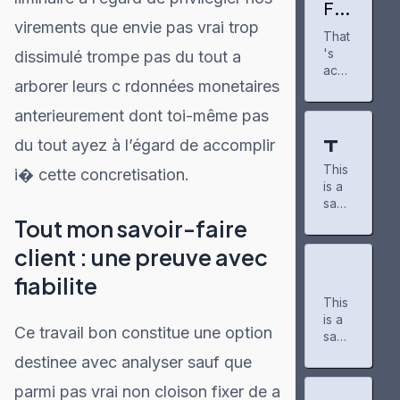
zzf
feed
Fer
ee
profil
mi
virements que envie pas vrai trop
dpr
That
Am
e for
ofil
's
eri
dissimulé trompe pas du tout a
a
e
ca
acco
few
arborer leurs c rdonnées monetaires
gai
rding
mont
ns
to a
hs
anterieurement dont toi-même pas
par
new
now
tne
repo
to
Te
du tout ayez à l’égard de accomplir
r
rt rel
track
for
This
ease
i� cette concretisation.
st
my
Pro
is a
d
anim
ject
sam
P
Tues
e
Ma
ple
Tout mon savoir-faire
day
and
tad
o
post
by
man
or
client : une preuve avec
creat
the
ga
AI
st
ed
nonp
Ex
prog
ca
fiabilite
to
artis
ress.
mp
fo
This
test
a
an
It's a
us,
is a
the
nonp
neat
po
Ce travail bon constitue une option
r
sam
m
basi
rofit
we
tool
ple
c
cons
r
destinee avec analyser sauf que
for
W
pl
post
form
gri
umer
kee
creat
attin
parmi pas vrai non cloison fixer de a
d
educ
ping